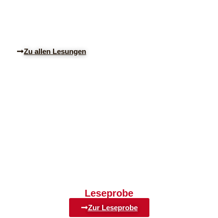
Bloggerin „Bogenprinzessin meets Books“ Anett hat mich
hierbei unterstützt, und wir lesen euch den Prolog und die
ersten 3 Kapitel vor!
Zu allen Lesungen
Leseprobe
Zur Leseprobe